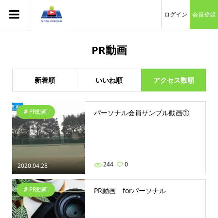
ログイン
会員登録
PR動画
新着順
いいね順
アクセス数順
PR動画
パーソナル会員サンプル動画①
244
0
2020.04.28
PR動画
PR動画 forパーソナル