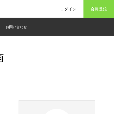
ログイン
会員登録
お問い合わせ
画