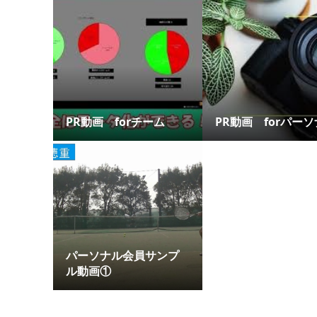
PR動画 forチーム
PR動画 forパー
パーソナル会員サンプ
ル動画①