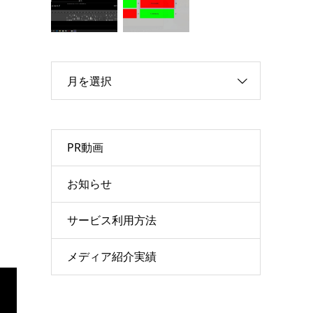
月を選択
PR動画
お知らせ
サービス利用方法
メディア紹介実績