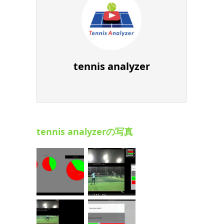
tennis analyzer
tennis analyzerの写真