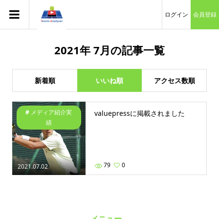
ログイン
会員登録
2021年 7月の記事一覧
新着順
いいね順
アクセス数順
メディア紹介実
valuepressに掲載されました
績
79
0
2021.07.02
メニュー