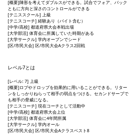
[概要]陣形を考えてダブルスができる。試合でフォア、バック
ともに方向と深さのコントロールができる
[テニススクール] 上級
[テニスコーチ] 経験あり（バイト含む）
[中学/高校] 都道府県大会本戦出場
[大学部活] 体育会に所属していた時期がある
[大学サークル] 学内オープンでシード
[区/市民大会] 区/市民大会Aクラス2回戦
レベル7とは
[レベル: 7] 上級
[概要]ロブやドロップを効果的に用いることができる。リター
ンをしっかりねらって相手の弱点をつける。セカンドサーブで
も相手の脅威になる。
[テニスコーチ] 現在コーチとして活動中
[中学/高校] 都道府県大会上位
[大学部活] 体育会に4年間所属
[大学サークル] 学内オール
[区/市民大会] 区/市民大会Aクラスベスト8