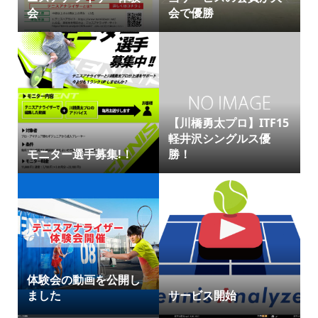
会
会で優勝
【川橋勇太プロ】ITF15
軽井沢シングルス優
モニター選手募集!！
勝！
体験会の動画を公開し
ました
サービス開始