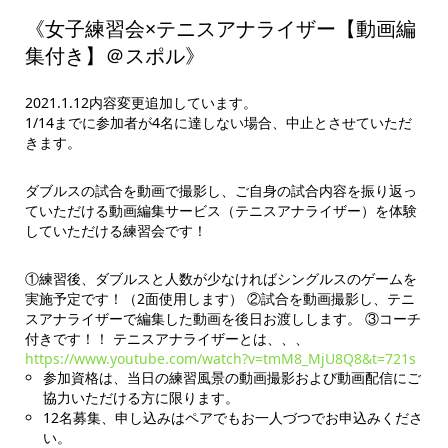
《女子練習会×テニスアナライザー【動画編
集付き】＠スポル》
2021.1.12内容変更追加しています。
1/14までに参加者が4名に達しない場合、中止とさせていただ
きます。
ダブルスの試合を動画で撮影し、ご自身の試合内容を振り返っ
ていただける動画編集サービス（テニスアナライザー）を体験
していただける練習会です！
①練習後、ダブルスと人数が少なければシングルスのゲームを
実施予定です！（2面使用します） ②試合を動画撮影し、テニ
スアナライザーで編集した動画を後日お渡しします。 ③コーチ
付きです！！ テニスアナライザーとは、、、
https://www.youtube.com/watch?v=tmM8_MjU8Q8&t=721s
参加資格は、当日の練習風景の動画撮影および動画配信にご
協力いただける方に限ります。
12名募集、申し込みはペアでもお一人づつでお申込みくださ
い。