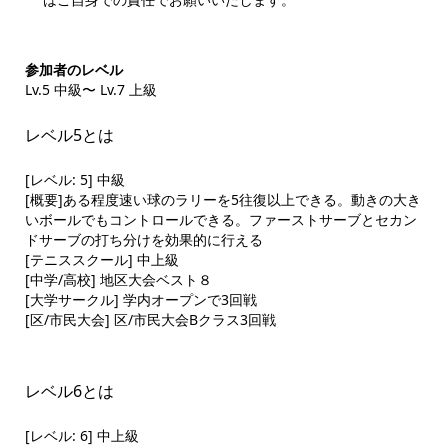
参加者のレベル
Lv.5 中級〜 Lv.7 上級
レベル5とは
[レベル: 5] 中級
[概要]ある程度速い球のラリーを5往復以上できる。動きの大き
いボールでもコントロールできる。ファーストサーブとセカン
ドサーブの打ち分けを効果的に行える
[テニススクール] 中上級
[中学/高校] 地区大会ベスト８
[大学サークル] 学内オープンで3回戦
[区/市民大会] 区/市民大会Bクラス3回戦
レベル6とは
[レベル: 6] 中上級