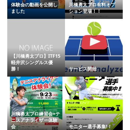
体験会の動画を公開し
川橋勇太プロ有料オプ
ました
ション登場！！
【川橋勇太プロ】ITF15
軽井沢シングルス優
勝！
サービス開始
川橋勇太プロ練習会×テ
ニスアナライザー体験
会
モニター選手募集!！