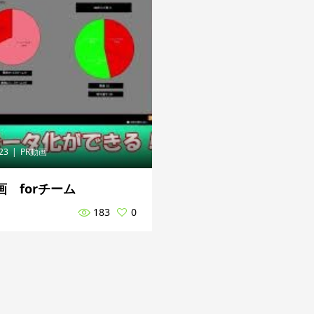
.23
PR動画
画 forチーム
183
0